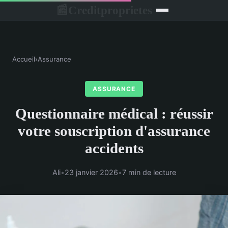
Creditproprietes
📰
Accueil
›
Assurance
ASSURANCE
Questionnaire médical : réussir
votre souscription d'assurance
accidents
Ali
•
23 janvier 2026
•
7 min de lecture