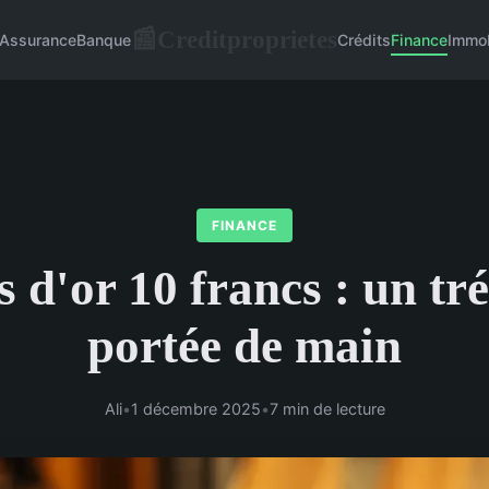
Creditproprietes
📰
Assurance
Banque
Crédits
Finance
Immob
FINANCE
 d'or 10 francs : un tr
portée de main
Ali
•
1 décembre 2025
•
7 min de lecture