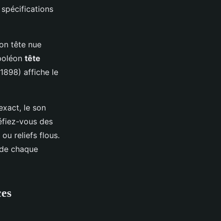
 spécifications
éon tête nue
apoléon
tête
1898) affiche le
 exact, le son
Méfiez-vous des
ou reliefs flous.
 de chaque
ces