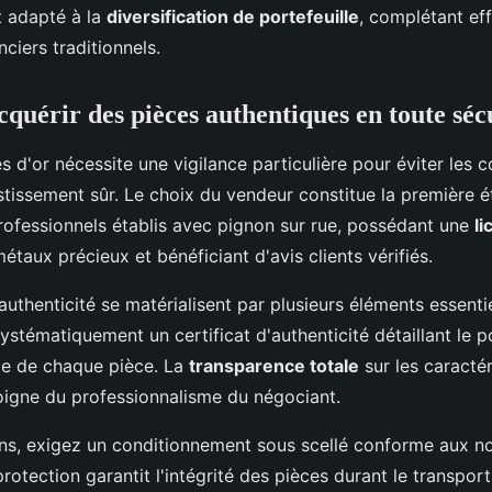
t adapté à la
diversification de portefeuille
, complétant ef
ciers traditionnels.
uérir des pièces authentiques en toute séc
s d'or nécessite une vigilance particulière pour éviter les 
stissement sûr. Le choix du vendeur constitue la première ét
professionnels établis avec pignon sur rue, possédant une
li
étaux précieux et bénéficiant d'avis clients vérifiés.
authenticité se matérialisent par plusieurs éléments essent
systématiquement un certificat d'authenticité détaillant le poi
pe de chaque pièce. La
transparence totale
sur les caractér
igne du professionnalisme du négociant.
sons, exigez un conditionnement sous scellé conforme aux 
protection garantit l'intégrité des pièces durant le transport