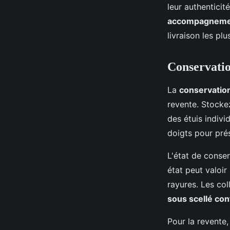
leur authentici
accompagnemen
livraison les pl
Conservatio
La
conservatio
revente. Stocke
des étuis indivi
doigts pour prés
L'état de conser
état peut valoi
rayures. Les col
sous scellé co
Pour la revente,