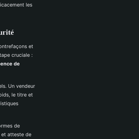
ficacement les
urité
contrefaçons et
ape cruciale :
cence de
iels. Un vendeur
ds, le titre et
istiques
normes de
 et atteste de