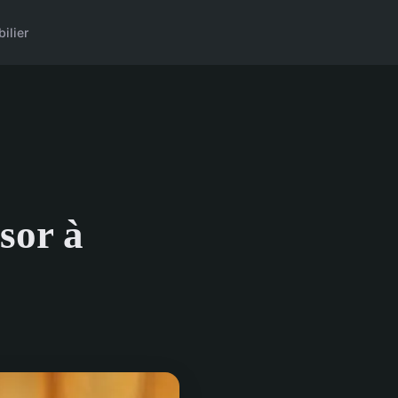
ilier
ésor à