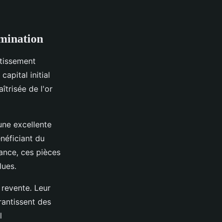
omination
stissement
apital initial
trisée de l'or
 une excellente
énéficiant du
rance, ces pièces
lues.
 revente. Leur
rantissent des
l