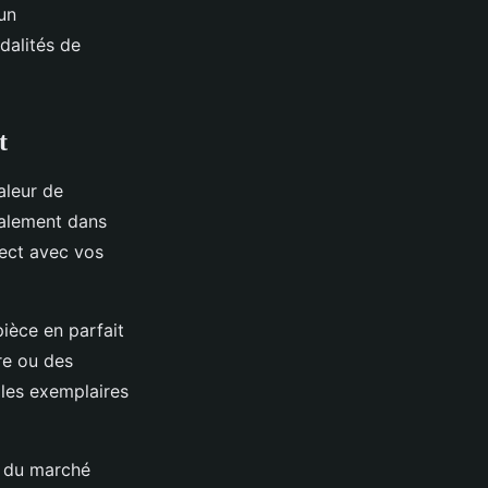
un
dalités de
t
aleur de
éalement dans
rect avec vos
ièce en parfait
re ou des
 les exemplaires
es du marché