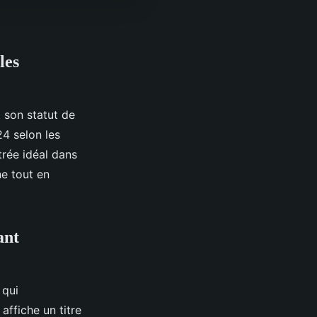
les
 son statut de
24 selon les
trée idéal dans
ne tout en
ant
 qui
ffiche un titre