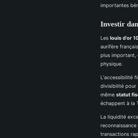
importantes bén
Investir dan
Les
louis d'or 1
aurifère françai
plus important,
physique.
L'accessibilité 
divisibilité pou
même
statut fi
échappent à la T
La liquidité exc
reconnaissance 
transactions rap