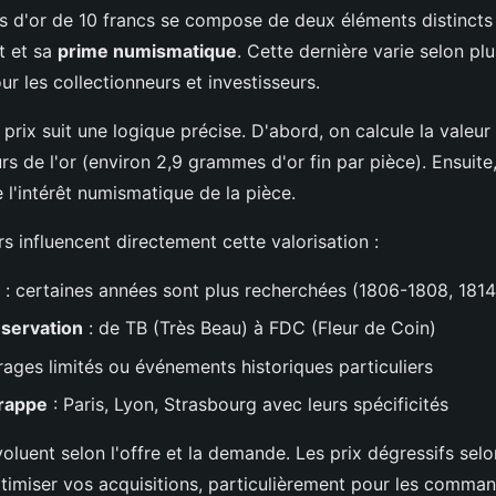
is d'or de 10 francs se compose de deux éléments distincts 
t et sa
prime numismatique
. Cette dernière varie selon plu
r les collectionneurs et investisseurs.
prix suit une logique précise. D'abord, on calcule la valeur
rs de l'or (environ 2,9 grammes d'or fin par pièce). Ensuite,
e l'intérêt numismatique de la pièce.
rs influencent directement cette valorisation :
: certaines années sont plus recherchées (1806-1808, 1814
nservation
: de TB (Très Beau) à FDC (Fleur de Coin)
irages limités ou événements historiques particuliers
frappe
: Paris, Lyon, Strasbourg avec leurs spécificités
oluent selon l'offre et la demande. Les prix dégressifs selo
timiser vos acquisitions, particulièrement pour les comma